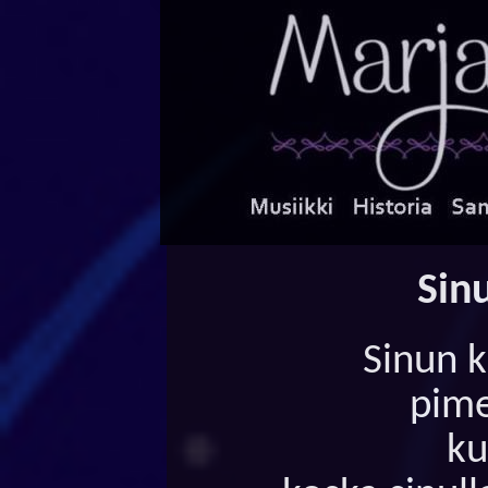
Sin
Sinun 
pim
ku