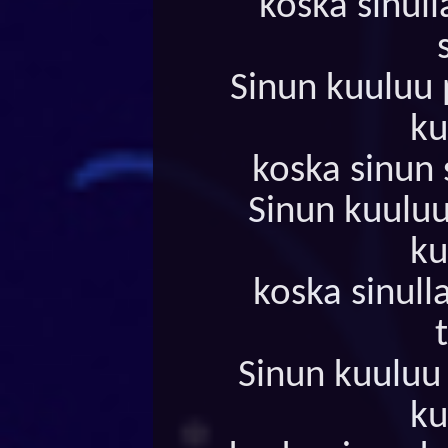
koska sinul
Sinun kuuluu
ku
koska sinun s
Sinun kuulu
ku
koska sinul
Sinun kuuluu
ku