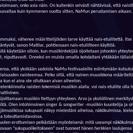
vioimaan, onko asia näin. On kuitenkin selvästi nähtävissä, että naisil
tusvaltaa kuin kymmenen vuotta sitten, NaMun perustamisen aikaan.
mmaksi, vähenee määrittelijöiden tarve käyttää nais-etuliitettä. Itse m
äntyvät, sanoo Mattlar, pohtiessaan nais-etuliitteen käyttöä.
tä käytetään silloin, kun musiikintekijää sijoitetaan johonkin yhteyt
i, niputtavasti. Onneksi en muista omalta kohdaltani yhtäkään tällaist
nsa, että yksikään sadoista NaMu-festivaaleille esiintymään kutsutuis
tilaisuuden naisteemaa. Pelko siitä, että nainen muusikkona määritelt
 kun ei aina ole ollutkaan aivan aiheeton.
enkiinnolla naisten tekemisiä musiikin alalla, voi nais-etuliite olla h
matiivinen.
sijoittamaan musiikin tiettyyn yhteyteen. Arvo ja yksilöllinen merkity
ä. Olen intohimoinen singer & songwriter -musiikin kuuntelija ja oiv
kijämusiikissa sukupuoli näkyy mielestäni aiheissa, näkökulmissa, kiel
 ja toteuttamistavoissa.
puolen erottumisen pelkästään myönteisenä: mitä useampi näkökulma 
aan "sukupuolikeitokseen" ovat tuoneet hänen herkkien laulujensa 