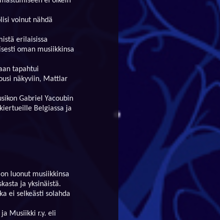
amastumiseen ei oikein
olisi voinut nähdä
stä erilaisissa
oisesti oman musiikkinsa
aan tapahtui
usi näkyviin, Mattlar
usikon Gabriel Yacoubin
 kiertueille Belgiassa ja
 on luonut musiikkinsa
kasta ja yksinäistä.
ka ei selkeästi solahda
a Musiikki r.y. eli