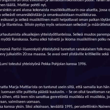
en ongelma on ollut esikuvien ja samastumiskohteiden puute. Tähän s
oinen täällä, Mattlar pohtii nyt.
arsinkin urani alussa kokonaista musiikkikulttuurin osa-aluetta, jossa 
 selkeästi omannäköistään ja omankuuloistaan musiikkiuraa.
esikuvat ja selkeä musiikillinen malli helpottavat oman paikan löytämi
sä ja tilanteissa. Silloin pystyy myös seisomaan selkeästi ja määrätiet
urhautumista alkuaikojen yhteistyötilanteissa. Selkeä muutos paremp
myötä Ranskassa. Sumu alkoi hälvetä ja ikioma musiikillinen polku no
levynsä
Pariisi–Vuorenkylä
yhteistyönä tunnetun ranskalaisen folk-mu
vy julkaistiin 20:ssa maassa. Se avasi ovet ylistäville kritiikeille sekä
Lumi
toteutui yhteistyönä Pekka Pohjolan kanssa 1996.
atta Marja Mattlarista on tuntunut usein siltä, että samalla kun hän
 luomaan sille puitteita päästä kuuluviin. – Se on ollut tavattoman ras
s siihen, että teen niin sanottua genretöntä musiikkia eli musiikkia, jo
aan, valmiiseen uomaan.
sa kanssa yksin. Siksi aikoinaan, keväällä 1995, perustettiinkin Nainen j