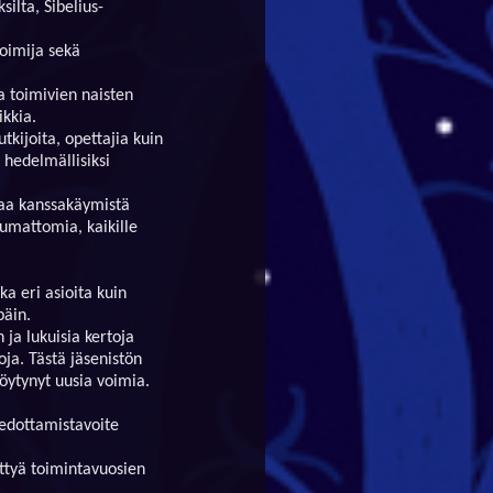
ilta, Sibelius-
toimija sekä
sa toimivien naisten
ikkia.
utkijoita, opettajia kuin
 hedelmällisiksi
vaa kanssakäymistä
pumattomia, kaikille
ka eri asioita kuin
päin.
 ja lukuisia kertoja
oja. Tästä jäsenistön
öytynyt uusia voimia.
iedottamistavoite
tettyä toimintavuosien