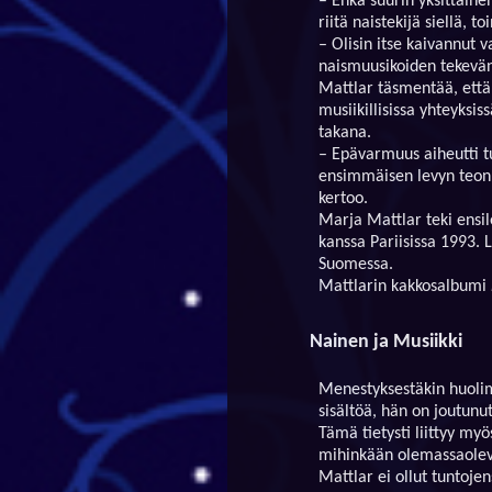
– Ehkä suurin yksittäin
riitä naistekijä siellä, t
– Olisin itse kaivannut v
naismuusikoiden tekevän
Mattlar täsmentää, että 
musiikillisissa yhteyksis
takana.
– Epävarmuus aiheutti t
ensimmäisen levyn teon 
kertoo.
Marja Mattlar teki ensi
kanssa Pariisissa 1993. Le
Suomessa.
Mattlarin kakkosalbumi
Nainen ja Musiikki
Menestyksestäkin huolim
sisältöä, hän on joutunut
Tämä tietysti liittyy myö
mihinkään olemassaolev
Mattlar ei ollut tuntojen