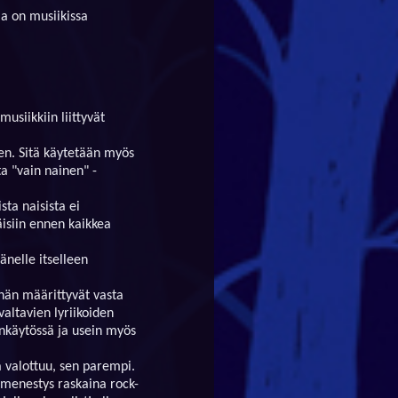
la on musiikissa
usiikkiin liittyvät
een. Sitä käytetään myös
a "vain nainen" -
ta naisista ei
äisiin ennen kaikkea
änelle itselleen
shän määrittyvät vasta
altavien lyriikoiden
enkäytössä ja usein myös
valottuu, sen parempi.
menestys raskaina rock-