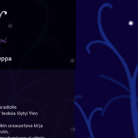
sradiolle
 teoksia löytyi Ylen
ikin uraauurtava kirja
viin.