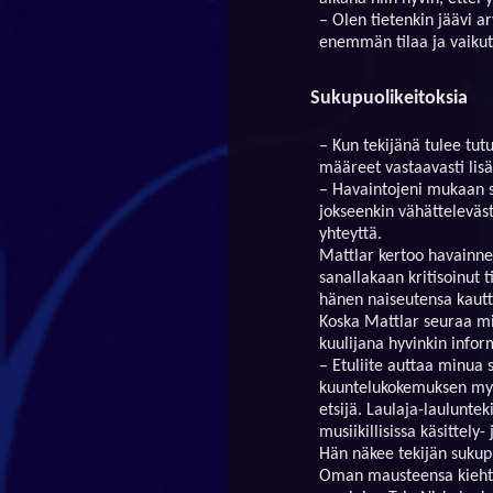
– Olen tietenkin jäävi ar
enemmän tilaa ja vaiku
Sukupuolikeitoksia
– Kun tekijänä tulee tutu
määreet vastaavasti lisä
– Havaintojeni mukaan si
jokseenkin vähätteleväst
yhteyttä.
Mattlar kertoo havainnee
sanallakaan kritisoinut 
hänen naiseutensa kautta
Koska Mattlar seuraa miel
kuulijana hyvinkin infor
– Etuliite auttaa minua 
kuuntelukokemuksen myöt
etsijä. Laulaja-laulunte
musiikillisissa käsittely-
Hän näkee tekijän suku
Oman mausteensa kiehtov