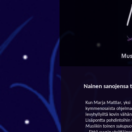
Nainen sanojensa 
Kun Marja Mattlar, yksi 
kymmenosaista ohjelma
levyhyllyiltä kovin vähän
Lisäpontta pohdintoihin 
Musiikin toinen sukupuol