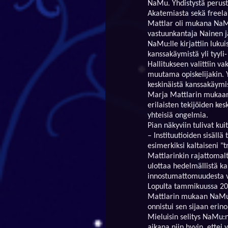
NaMu. Yhdistystä perustam
Akatemiasta sekä freela
Mattlar oli mukana NaMu:
vastuunkantaja Nainen ja
NaMu:lle kirjattiin lukui
kanssakäymistä yli tyyli
Hallitukseen valittiin vak
muutama opiskelijakin. Y
keskinäistä kanssakäymis
Marja Mattlarin mukaan 
erilaisten tekijöiden kes
yhteisiä ongelmia.
Pian näkyviin tulivat ku
– Instituutioiden sisällä
esimerkiksi kaltaiseni "
Mattlarinkin rajattomalt
ulottaa hedelmällistä kan
innostumattomuudesta var
Lopulta tammikuussa 2002 
Mattlarin mukaan NaMu:n
onnistui sen sijaan erino
Mieluisin selitys NaMu:n 
aikana niin hyvin, ettei 