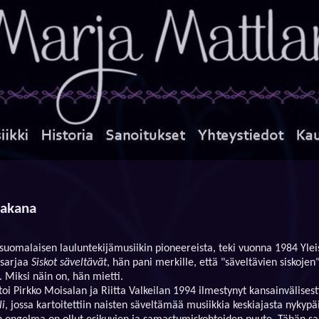
takana
suomalaisen lauluntekijämusiikin pioneereista, teki vuonna 1984 Ylei
sarjaa
Siskot säveltävät
, hän pani merkille, että "säveltävien siskojen"
. Miksi näin on, hän mietti.
toi Pirkko Moisalan ja Riitta Valkeilan 1994 ilmestynyt kansainvälisest
i
, jossa kartoitettiin naisten säveltämää musiikkia keskiajasta nykypäi