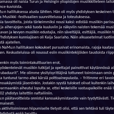
assa oli naisia Turun ja Helsingin yliopistojen musiikkitieteen laitoks
nce-kuvioista.
n hallituksessa alusta lähtien. Hän oli myös yhdistyksen keskeinen 
 Musiikki -festivaalien suunnittelussa ja toteutuksessa.
sia tavoitteita, joista tärkeimmiksi nousi kaksi: edistää musiikin paris
- ja aiherajojen sekä tuoda kuuluviin ja näkyviin naisten tekemää musi
avan ja kevyen musiikin edustajia, niin säveltäjiä, esittäjiä, musiikin t
hdistyksen kunniajäsen oli Kaija Saariaho. Näin alkuasetelmat luotiin
tä ajatellen.
NaMu:n hallituksen kokoukset pursusivat erinomaista, rajoja kaata
ken. Keskusteluissa oli noussut esiin musiikintekijöiden taustoista riip
itenkin myös toimintakulttuurien erot.
 työskentelevät musiikin tutkijat ja opettajat painottivat käytännössä ai
trubaduurit". Me olimme yksityisyrittäjinä tottuneet toimimaan omin 
a tuntunut tarmo alkoi kärsiä polttoainepulasta. – Yritimme eri tavoin
ssakäymistä jäseniinkin. Jostakin syystä tulokset olivat kuitenkin laih
maankin aiheutui lopulta se, ettei keskeisille vastuupaikoille enää l
yhdistys laitettiin naftaliiniin.
 päätavoitteista onnistui kanssakäymistavoite vain tyydyttävästi. T
maisesti.
aktiivitoiminnan hiipumiselle tietysti olisi, että sen tehtävä tuli täy
yhdistystä enää tarvittu.